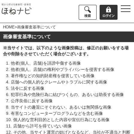
togg
navi
HOME
>画像審査基準について
画像審査基準について
※当サイトでは、以下のような画像投稿は、修正のお願いをする場
合や削除をさせていただく場合がございます。
1. 他者(個人、店舗)を誹謗中傷する画像
2. 他者(個人、店舗)の権利やプライバシーを侵害する画像
3. 著作権などの知的財産権を侵害している画像
4. 店舗への個人的なクレームやトラブルに関する画像
5. 法令に反する画像
6. 犯罪行為や危険行為に結びつくもの、あるいは助長する画像
7. 公序良俗に反する画像
8. 当サイトの趣旨にそぐわない、あるいは無関係な画像
9. 有害なコンピュータープログラムなどを含む画像
10. 個人的な営利目的とした内容や宣伝行為になる画像
11. 店舗から許可を得ていない画像
12. その他、当サイト運営の妨げとなるなど、当社が不適当と判断